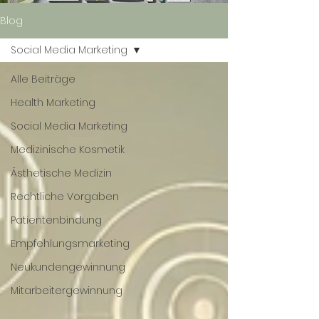
Blog
Social Media Marketing
Alle Beiträge
Health Marketing
Social Media Marketing
Medizinische Kosmetik
Ästhetische Medizin
Rechtliche Vorgaben
Patientenbindung
Empfehlungsmarketing
Neukundengewinnung
Mitarbeitergewinnung